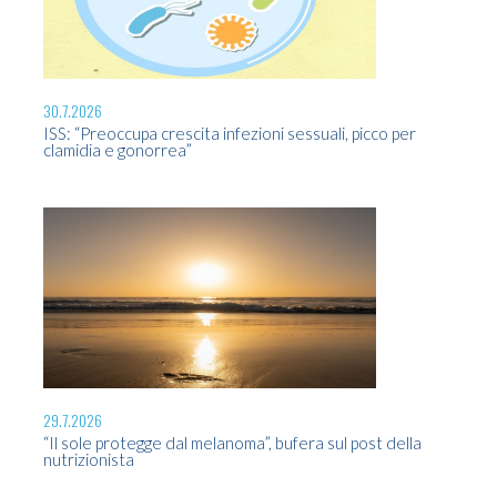
30.7.2026
27.
ISS: “Preoccupa crescita infezioni sessuali, picco per
Can
clamidia e gonorrea”
24.
AI
29.7.2026
sp
“Il sole protegge dal melanoma”, bufera sul post della
nutrizionista