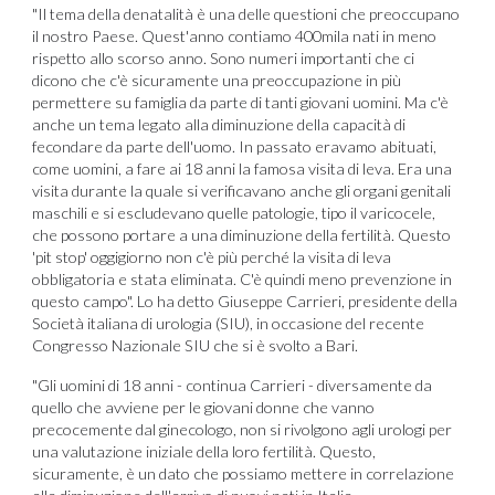
"Il tema della denatalità è una delle questioni che preoccupano
il nostro Paese. Quest'anno contiamo 400mila nati in meno
rispetto allo scorso anno. Sono numeri importanti che ci
dicono che c'è sicuramente una preoccupazione in più
permettere su famiglia da parte di tanti giovani uomini. Ma c'è
anche un tema legato alla diminuzione della capacità di
fecondare da parte dell'uomo. In passato eravamo abituati,
come uomini, a fare ai 18 anni la famosa visita di leva. Era una
visita durante la quale si verificavano anche gli organi genitali
maschili e si escludevano quelle patologie, tipo il varicocele,
che possono portare a una diminuzione della fertilità. Questo
'pit stop' oggigiorno non c'è più perché la visita di leva
obbligatoria e stata eliminata. C'è quindi meno prevenzione in
questo campo". Lo ha detto Giuseppe Carrieri, presidente della
Società italiana di urologia (SIU), in occasione del recente
Congresso Nazionale SIU che si è svolto a Bari.
"Gli uomini di 18 anni - continua Carrieri - diversamente da
quello che avviene per le giovani donne che vanno
precocemente dal ginecologo, non si rivolgono agli urologi per
una valutazione iniziale della loro fertilità. Questo,
sicuramente, è un dato che possiamo mettere in correlazione