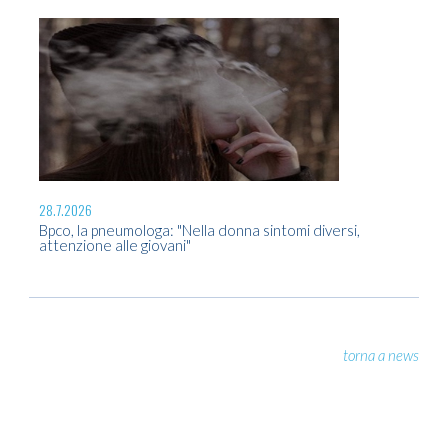
23.
Ene
co
28.7.2026
Bpco, la pneumologa: "Nella donna sintomi diversi,
attenzione alle giovani"
torna a news