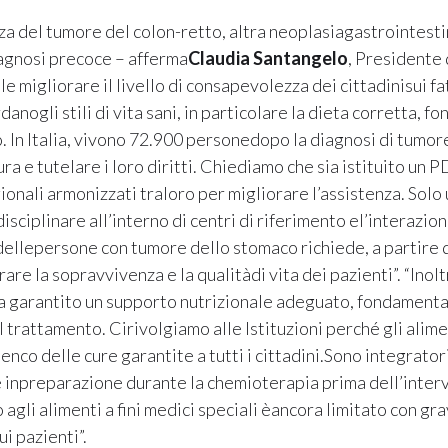
nza del tumore del colon-retto, altra neoplasiagastrointesti
agnosi precoce – afferma
Claudia Santangelo
, Presidente 
migliorare il livello di consapevolezza dei cittadinisui fatt
anogli stili di vita sani, in particolare la dieta corretta, 
o. In Italia, vivono 72.900 personedopo la diagnosi di tumo
cura e tutelare i loro diritti. Chiediamo che sia istituito un
ionali armonizzati traloro per migliorare l’assistenza. Sol
isciplinare all’interno di centri di riferimento el’interazion
 dellepersone con tumore dello stomaco richiede, a partire 
rare la sopravvivenza e la qualitàdi vita dei pazienti”. “Inol
ia garantito un supporto nutrizionale adeguato, fondamenta
 trattamento. Cirivolgiamo alle Istituzioni perché gli alimen
elenco delle cure garantite a tutti i cittadini.Sono integrat
 inpreparazione durante la chemioterapia prima dell’interv
agli alimenti a fini medici speciali èancora limitato con grav
 pazienti”.