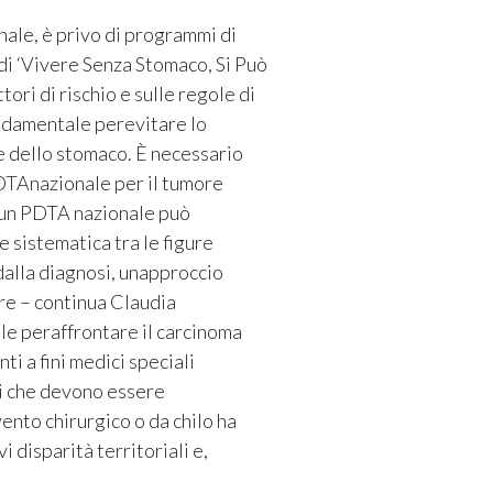
nale, è privo di programmi di
di ‘Vivere Senza Stomaco, Si Può
ori di rischio e sulle regole di
fondamentale perevitare lo
re dello stomaco. È necessario
 PDTAnazionale per il tumore
o un PDTA nazionale può
e sistematica tra le figure
dalla diagnosi, unapproccio
tre – continua Claudia
le peraffrontare il carcinoma
ti a fini medici speciali
ori che devono essere
ento chirurgico o da chilo ha
i disparità territoriali e,