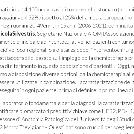
imati circa 14.100 nuovi casi di tumore dello stomaco (in di
 raggiunge il 32%,rispetto al 25% della media europea. Inolt
negli uomini 20-49enni, in 15 anni (2006-2021), èdiminuita 
icolaSilvestris
, Segretario Nazionale AIOM (Associazione 
tamento principale ad intentocurativo nei pazienti con tumo
ecidive loco-regionali o a distanza dopo l’interventochirurg
ttiaoperabile, basato sull’impiego della chemioterapia pri
a di riferimento in questa popolazione dipazienti”. “Oggi, n
biamo a disposizione diverse opzioni, dalla chemioterapia all
ssere utilizzate in combinazione. Lacaratterizzazione del 
guita in ogni paziente, prima di definire la prima linea di 
 laboratorio fondamentale per la diagnosi, la caratterizza
entificare biomarcatori predittivichiave come HER2, PD-L1
essore di Anatomia Patologica dell’Università degli Studi
Marca Trevigiana -. Questi datisono cruciali per scegliere 