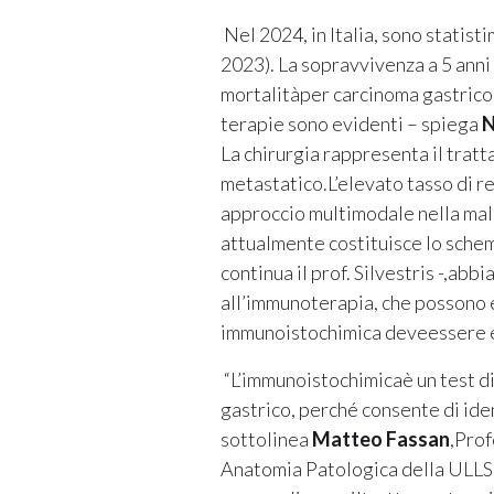
Nel 2024, in Italia, sono statist
2023). La sopravvivenza a 5 anni
mortalitàper carcinoma gastrico 
terapie sono evidenti – spiega
N
La chirurgia rappresenta il trat
metastatico.L’elevato tasso di r
approccio multimodale nella mala
attualmente costituisce lo schem
continua il prof. Silvestris -,ab
all’immunoterapia, che possono e
immunoistochimica deveessere ese
“L’immunoistochimicaè un test di
gastrico, perché consente di id
sottolinea
Matteo Fassan
,Prof
Anatomia Patologica della ULLS2 