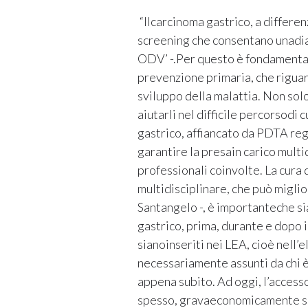
“Ilcarcinoma gastrico, a differe
screening che consentano unadi
ODV’ -.Per questo è fondamentale 
prevenzione primaria, che riguard
sviluppo della malattia. Non sol
aiutarli nel difficile percorsodi 
gastrico, affiancato da PDTA reg
garantire la presain carico multid
professionali coinvolte. La cura
multidisciplinare, che può miglio
Santangelo -, è importanteche s
gastrico, prima, durante e dopo il
sianoinseriti nei LEA, cioè nell’
necessariamente assunti da chi è
appena subito. Ad oggi, l’accesso 
spesso, gravaeconomicamente sui