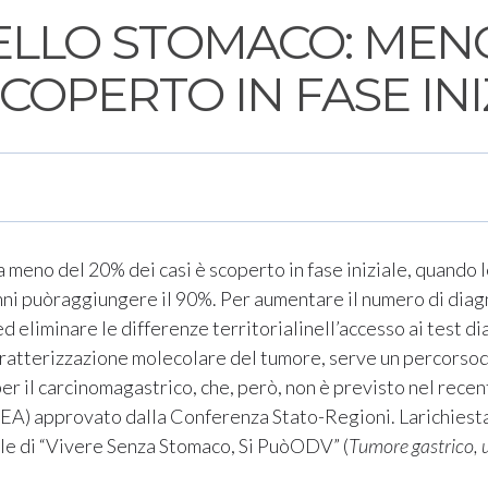
LLO STOMACO: MENO
SCOPERTO IN FASE INI
lia meno del 20% dei casi è scoperto in fase iniziale, quando
nni puòraggiungere il 90%. Per aumentare il numero di diagno
d eliminare le differenze territorialinell’accesso ai test d
ratterizzazione molecolare del tumore, serve un percorso
er il carcinomagastrico, che, però, non è previsto nel rec
(LEA) approvato dalla Conferenza Stato-Regioni. Larichiesta
le di “Vivere Senza Stomaco, Si PuòODV” (
Tumore gastrico, u