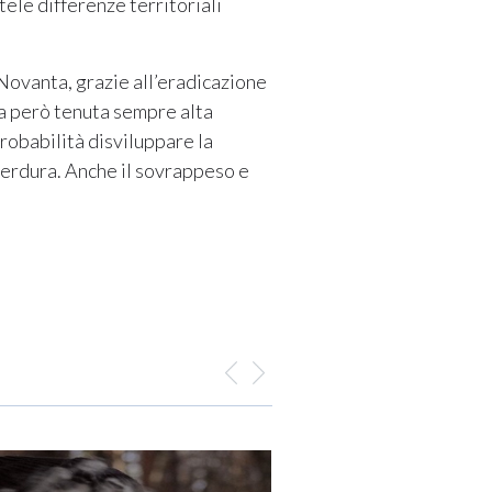
tele differenze territoriali
niNovanta, grazie all’eradicazione
 Va però tenuta sempre alta
probabilità disviluppare la
e verdura. Anche il sovrappeso e