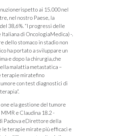
minuzionerispetto ai 15.000 nel
re, nel nostro Paese, la
del 38,6%. “I progressi delle
Italiana di OncologiaMedica) -.
re dello stomaco in stadio non
ico ha portato a sviluppare un
ma e dopo la chirurgia,che
ella malattia metastatica –
e terapie miratefino
tumore con test diagnostici di
terapia”.
zione ela gestione del tumore
, MMR e Claudina 18.2 -
 di Padova eDirettore della
le terapie mirate più efficaci e