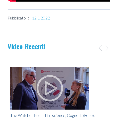
Pubblicato il:
12.1.2022
Video Recenti
The Watcher Post - Life science, Cognetti (Foce):
TG5