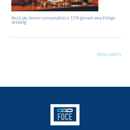
ST
di 
Alcol, più donne consumatrici e 15% giovani ama il binge
drinking
torna a web tv